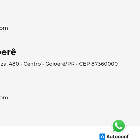
com
oerê
za, 480 - Centro - Goioerê/PR - CEP 87360000
com