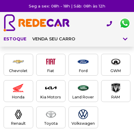
Seg a sex: 08h - 18h | Sáb: 08h às 12h
ESTOQUE
VENDA SEU CARRO
Chevrolet
Fiat
Ford
GWM
Honda
Kia Motors
Land Rover
RAM
Renault
Toyota
Volkswagen